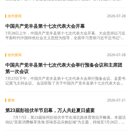
氛围庄重热烈。各位代表逐段研读报告，结合自身岗位实际、行业领域
特点和基层
徐州要闻
2026-07-28
中国共产党丰县第十七次代表大会开幕
7月28日上午，中国共产党丰县第十七次代表大会开幕。大会坚持以习近
平新时代中国特色社会主义思想为指导，全面学习贯彻习近平总书记“七
一”重要讲话精神，深入贯彻习近平总书记对江苏工作重要讲话精神，认
真落实
徐州要闻
2026-07-28
中国共产党丰县第十七次代表大会举行预备会议和主席团
第一次会议
7月27日下午，中国共产党丰县第十七次代表大会举行预备会议。县委书
记鹿飞主持会议。 会议听取了关于中国共产党丰县第十七次代表大会筹
备工作情况的报告，通过了大会主席团成员和秘书长建议名单、代表资
格审查委
要闻
2026-07-21
第23届彭祖伏羊节启幕，万人共赴夏日盛宴
7月17日，第23届徐州彭祖伏羊节在湖北路体育馆拉开帷幕。本届活
动以“苏新消费畅享淮海·苏味苏品乐购彭城”为主题，持续至7月26日，为
市民和游客带来一场为期十天的美食与文