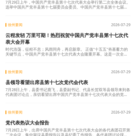
7月29日上午，中国共产党丰县第十七次代表大会举行第二次全体会议。
选举中国共产党丰县第十七届委员会委员、中国共产党丰县第十七届纪
律检查委员会委员、中国共产党丰县第十七届委员会候补委员和丰县出
席市第十四
徐州要闻
2026-07-29
云程发轫 万里可期！热烈祝贺中国共产党丰县第十七次代
表大会开幕
时代浩荡，征程不息；风雨同舟，再启新章。 正值"十五五"夯基蓄力的
关键节点，中国共产党丰县第十七次代表大会隆重开幕。这是一次全面
总结过往奋斗、凝练发展经验的总结大会，更是立足当下谋长远、立足
实干谋
徐州要闻
2026-07-29
县领导看望出席县第十七次党代会代表
7月28日上午，县委书记鹿飞，县委副书记、代县长贺双等县领导来到各
代表团讨论点，亲切看望出席中国共产党丰县第十七次代表大会的党代
表，向大家致以诚挚问候，对各位代表履职尽责、担当作为，长期以来
为全县经济
徐州要闻
2026-07-29
党代表热议大会报告
7月28日上午，出席中国共产党丰县第十七次代表大会的各代表团召开第
二次会议，集中审议县委报告以及县纪委工作报告。各代表团讨论现场