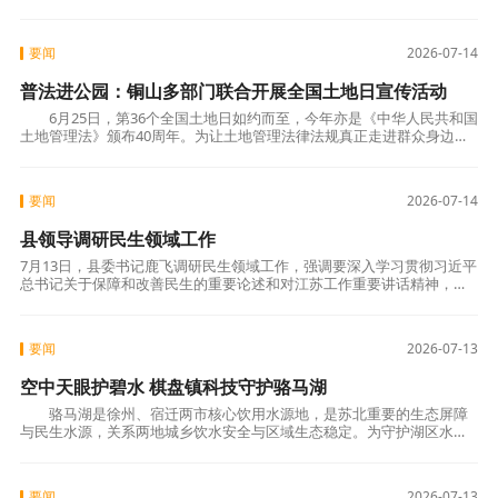
要闻
2026-07-14
普法进公园：铜山多部门联合开展全国土地日宣传活动
6月25日，第36个全国土地日如约而至，今年亦是《中华人民共和国
土地管理法》颁布40周年。为让土地管理法律法规真正走进群众身边，
铜山区司法局近日联合区自然资源和规划局，在
要闻
2026-07-14
县领导调研民生领域工作
7月13日，县委书记鹿飞调研民生领域工作，强调要深入学习贯彻习近平
总书记关于保障和改善民生的重要论述和对江苏工作重要讲话精神，聚
焦群众急难愁盼，做实做细普惠性、基础性、兜底性民生工作，让经济
发展成果更
要闻
2026-07-13
空中天眼护碧水 棋盘镇科技守护骆马湖
骆马湖是徐州、宿迁两市核心饮用水源地，是苏北重要的生态屏障
与民生水源，关系两地城乡饮水安全与区域生态稳定。为守护湖区水质
生态，新沂市棋盘镇依托通用机场无人机平台，开
要闻
2026-07-13