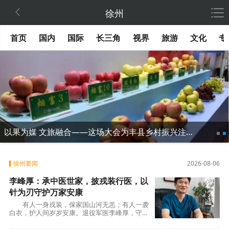

徐州
首页
国内
国际
长三角
视界
旅游
文化
专
以果为媒 文旅融合——这场大会为丰县乡村振兴注入“甜蜜力量”
徐州要闻
2026-08-06
李峰厚：承中医世家，披戎装行医，以
针为刃守护万家安康
有人一身戎装，保家国山河无恙；有人一袭
白衣，护人间岁岁安康。退役军医李峰厚，守心
善生福之念坐诊济世 在徐州，有这样一位医