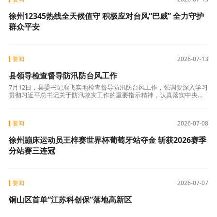
徐州12345热线全天候值守 积极应对台风“巴威” 全力守护
群众平安
要闻
2026-07-13
县领导检查督导防汛防台风工作
7月12日，县委书记鹿飞实地检查督导防汛防台风工作，强调要深入学习
贯彻习近平总书记关于防汛救灾工作的重要指示精神，认真落实中央决
策部署和省委、市委工作要求，坚持人民至上、生命至上，树牢底线思
维、极限思
要闻
2026-07-08
徐州蹦床运动员王梓赛世界杯葡萄牙站夺金 斩获2026赛季
分站赛三连冠
要闻
2026-07-07
铜山区首单“江苏科创保”落地高新区