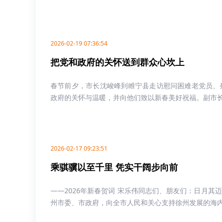
2026-02-19 07:36:54
把党和政府的关怀送到群众心坎上
春节前夕，市长沈峻峰到睢宁县走访慰问困难老党员、
政府的关怀与温暖，并向他们致以新春美好祝福。副市长孙
2026-02-17 09:23:51
乘骐骥以至千里 凭实干阔步向前
——2026年新春贺词 宋乐伟同志们、朋友们：日月
州市委、市政府，向全市人民和关心支持徐州发展的海内外