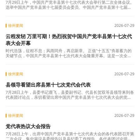
7月29日上午，中国共产党丰县第十七次代表大会举行第二次全体会议。
选举中国共产党丰县第十七届委员会委员、中国共产党丰县第十七届纪
律检查委员会委员、中国共产党丰县第十七届委员会候补委员和丰县出
席市第十四
徐州要闻
2026-07-29
云程发轫 万里可期！热烈祝贺中国共产党丰县第十七次代
表大会开幕
时代浩荡，征程不息；风雨同舟，再启新章。 正值"十五五"夯基蓄力的
关键节点，中国共产党丰县第十七次代表大会隆重开幕。这是一次全面
总结过往奋斗、凝练发展经验的总结大会，更是立足当下谋长远、立足
实干谋
徐州要闻
2026-07-29
县领导看望出席县第十七次党代会代表
7月28日上午，县委书记鹿飞，县委副书记、代县长贺双等县领导来到各
代表团讨论点，亲切看望出席中国共产党丰县第十七次代表大会的党代
表，向大家致以诚挚问候，对各位代表履职尽责、担当作为，长期以来
为全县经济
徐州要闻
2026-07-29
党代表热议大会报告
7月28日上午，出席中国共产党丰县第十七次代表大会的各代表团召开第
二次会议，集中审议县委报告以及县纪委工作报告。各代表团讨论现场