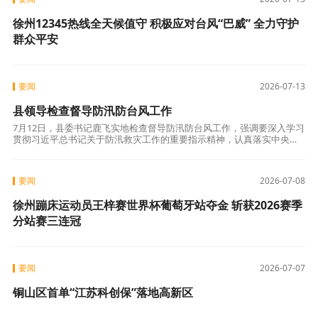
徐州12345热线全天候值守 积极应对台风“巴威” 全力守护
群众平安
要闻
2026-07-13
县领导检查督导防汛防台风工作
7月12日，县委书记鹿飞实地检查督导防汛防台风工作，强调要深入学习
贯彻习近平总书记关于防汛救灾工作的重要指示精神，认真落实中央决
策部署和省委、市委工作要求，坚持人民至上、生命至上，树牢底线思
维、极限思
要闻
2026-07-08
徐州蹦床运动员王梓赛世界杯葡萄牙站夺金 斩获2026赛季
分站赛三连冠
要闻
2026-07-07
铜山区首单“江苏科创保”落地高新区