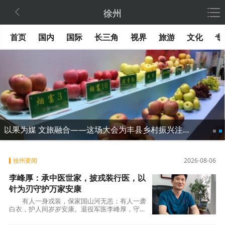

徐州
首页
国内
国际
长三角
视界
旅游
文化
专
以果为媒 文旅融合——这场大会为丰县乡村振兴注入“甜蜜力量”
徐州要闻
2026-08-06
李峰厚：承中医世家，披戎装行医，以
针为刃守护万家安康
有人一身戎装，保家国山河无恙；有人一袭
白衣，护人间岁岁安康。退役军医李峰厚，守心
善生福之念坐诊济世 在徐州，有这样一位医