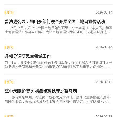
要闻
2026-07-14
普法进公园：铜山多部门联合开展全国土地日宣传活动
6月25日，第36个全国土地日如约而至，今年亦是《中华人民共和国
土地管理法》颁布40周年。为让土地管理法律法规真正走进群众身边，
铜山区司法局近日联合区自然资源和规划局，在
要闻
2026-07-14
县领导调研民生领域工作
7月13日，县委书记鹿飞调研民生领域工作，强调要深入学习贯彻习近平
总书记关于保障和改善民生的重要论述和对江苏工作重要讲话精神，聚
焦群众急难愁盼，做实做细普惠性、基础性、兜底性民生工作，让经济
发展成果更
要闻
2026-07-13
空中天眼护碧水 棋盘镇科技守护骆马湖
骆马湖是徐州、宿迁两市核心饮用水源地，是苏北重要的生态屏障
与民生水源，关系两地城乡饮水安全与区域生态稳定。为守护湖区水质
生态，新沂市棋盘镇依托通用机场无人机平台，开
要闻
2026-07-13