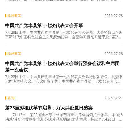
氛围庄重热烈。各位代表逐段研读报告，结合自身岗位实际、行业领域
特点和基层
徐州要闻
2026-07-28
中国共产党丰县第十七次代表大会开幕
7月28日上午，中国共产党丰县第十七次代表大会开幕。大会坚持以习近
平新时代中国特色社会主义思想为指导，全面学习贯彻习近平总书记“七
一”重要讲话精神，深入贯彻习近平总书记对江苏工作重要讲话精神，认
真落实
徐州要闻
2026-07-28
中国共产党丰县第十七次代表大会举行预备会议和主席团
第一次会议
7月27日下午，中国共产党丰县第十七次代表大会举行预备会议。县委书
记鹿飞主持会议。 会议听取了关于中国共产党丰县第十七次代表大会筹
备工作情况的报告，通过了大会主席团成员和秘书长建议名单、代表资
格审查委
要闻
2026-07-21
第23届彭祖伏羊节启幕，万人共赴夏日盛宴
7月17日，第23届徐州彭祖伏羊节在湖北路体育馆拉开帷幕。本届活
动以“苏新消费畅享淮海·苏味苏品乐购彭城”为主题，持续至7月26日，为
市民和游客带来一场为期十天的美食与文